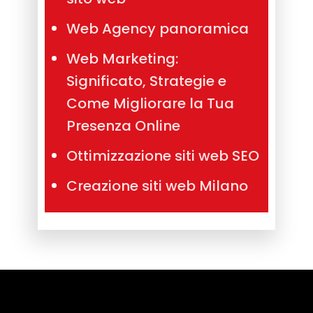
Web Agency panoramica
Web Marketing:
Significato, Strategie e
Come Migliorare la Tua
Presenza Online
Ottimizzazione siti web SEO
Creazione siti web Milano