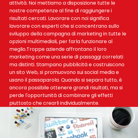
attività. Noi mettiamo a disposizione tutte le
nostre competenze al fine di raggiungere i
risultati cercati. Lavorare con noi significa
lavorare con esperti che si concentrano sullo
sviluppo della campagna di marketing in tutte le
opzioni multimediali, per farla funzionare al
meglio.Troppe aziende affrontano il loro
marketing come una serie di passaggi correlati
ma distinti. Stampano pubblicità e costruiscono
un sito Web, si promuovono sui social media e
usano il passaparola. Quando si separa tutto, è
ancora possibile ottenere grandi risultati, ma si
perde l'opportunità di combinare gli effetti
piuttosto che crearli individualmente.