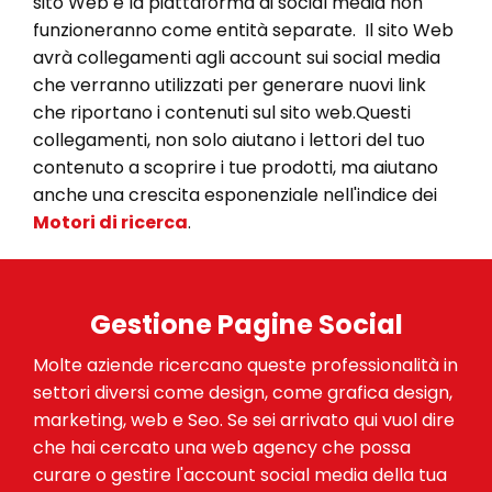
sito Web e la piattaforma di social media non
funzioneranno come entità separate. Il sito Web
avrà collegamenti agli account sui social media
che verranno utilizzati per generare nuovi link
che riportano i contenuti sul sito web.Questi
collegamenti, non solo aiutano i lettori del tuo
contenuto a scoprire i tue prodotti, ma aiutano
anche una crescita esponenziale nell'indice dei
Motori di ricerca
.
Gestione Pagine Social
Molte aziende ricercano queste professionalità in
settori diversi come design, come grafica design,
marketing, web e Seo. Se sei arrivato qui vuol dire
che hai cercato una web agency che possa
curare o gestire l'account social media della tua