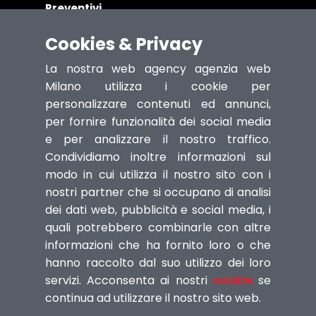
Preventivi
Assistenza Anziani
Cookies & Privacy
Riparazione Computer
Assistenza Apple
La nostra web agency agenzia web
Grande Distribuzione
Milano utilizza i cookie per
personalizzare contenuti ed annunci,
per fornire funzionalità dei social media
e per analizzare il nostro traffico.
AGENZIA WEB
Condividiamo inoltre informazioni sul
Realizzazione pagine web e sviluppo di siti
modo in cui utilizza il nostro sito con i
internet per il commercio online, siti per
nostri partner che si occupano di analisi
officine, alberghi, ristoranti, studio medici.
dei dati web, pubblicità e social media, i
Ottimizzazione e posizionamento pagine
quali potrebbero combinarle con altre
web sui Motori di ricerca.
informazioni che ha fornito loro o che
hanno raccolto dal suo utilizzo dei loro
servizi. Acconsenta ai nostri
cookie
se
continua ad utilizzare il nostro sito web.
© 2025 The2Digitals Web Agency. Tutti i