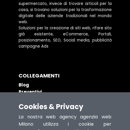
supermercato, invece di trovare articoli per la
casa, si trovano soluzioni per la trasformazione
digitale delle aziende tradizionali nel mondo
web.
Soluzioni per la creazione di siti web, rifare sito
già esistente, eCommerce, Portali,
posizionamento, SEO, Social media, pubblicità
campagne Ads
COLLEGAMENTI
Blog
Preventivi
Assistenza Anziani
Cookies & Privacy
Riparazione Computer
Assistenza Apple
La nostra web agency agenzia web
Grande Distribuzione
Milano utilizza i cookie per