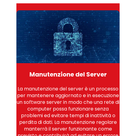
Manutenzione del Server
La manutenzione del server è un processo
per mantenere aggiornato e in esecuzione
un software server in modo che una rete di
computer possa funzionare senza
problemi ed evitare tempi di inattività o
perdita di dati. La manutenzione regolare
manterrà il server funzionante come
previsto e contribuirà ad evitare un errore