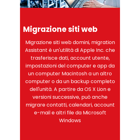
Migrazione siti web
Migrazione siti web domini, migration
Assistant è un'utilità di Apple Inc. che
trasferisce dati, account utente,
impostazioni del computer e app da
un computer Macintosh a un altro
computer o da un backup completo
dell'unità. A partire da OS X Lion e
versioni successive, può anche
migrare contatti, calendari, account
e-mail e altri file da Microsoft
Windows