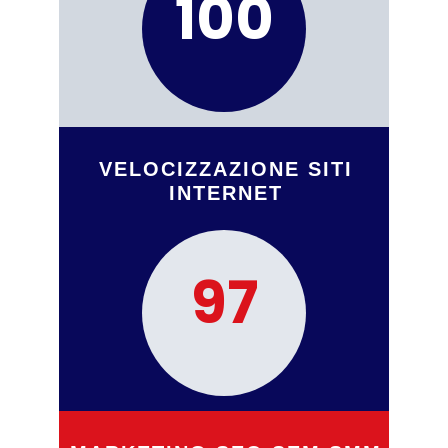
1​​​​00
VELOCIZZAZIONE SITI
INTER​N​ET
100