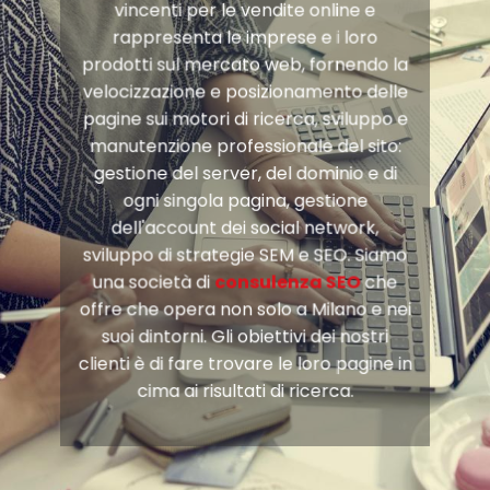
vincenti per le vendite online e
rappresenta le imprese e i loro
prodotti sul mercato web, fornendo la
velocizzazione e posizionamento delle
pagine sui motori di ricerca, sviluppo e
manutenzione professionale del sito:
gestione del server, del dominio e di
ogni singola pagina, gestione
dell'account dei social network,
sviluppo di strategie SEM e SEO. Siamo
una società di
consulenza SEO
che
offre che opera non solo a Milano e nei
suoi dintorni. Gli obiettivi dei nostri
clienti è di fare trovare le loro pagine in
cima ai risultati di ricerca.