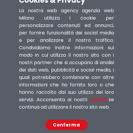
Cookies & Privacy
facile!
Solo
servizi
significativi
che
migliorano
il
La nostra web agency agenzia web
Milano utilizza i cookie per
tuo business
a
vendere
ad
personalizzare contenuti ed annunci,
acquisire notevolezza
!
per fornire funzionalità dei social media
e per analizzare il nostro traffico.
Condividiamo inoltre informazioni sul
modo in cui utilizza il nostro sito con i
nostri partner che si occupano di analisi
dei dati web, pubblicità e social media, i
Ottimizzazione pagine
quali potrebbero combinarle con altre
Se volete che la vostra azienda si
informazioni che ha fornito loro o che
posizioni meglio sui motori di ricerca,
hanno raccolto dal suo utilizzo dei loro
l'ottimizzazione del sito è un punto di
servizi. Acconsenta ai nostri
cookie
se
partenza fondamentale. Le correzioni di
continua ad utilizzare il nostro sito web.
errori nel codice contribuiscono a
velocizzare il caricamento della pagina
Conferma
e a mantenere elevata la velocità di