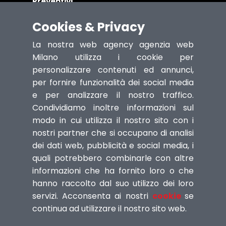
Preventivi
Assistenza Anziani
Cookies & Privacy
Riparazione Computer
Assistenza Apple
La nostra web agency agenzia web
Grande Distribuzione
Milano utilizza i cookie per
personalizzare contenuti ed annunci,
per fornire funzionalità dei social media
e per analizzare il nostro traffico.
AGENZIA WEB
Condividiamo inoltre informazioni sul
Realizzazione pagine web e sviluppo di siti
modo in cui utilizza il nostro sito con i
internet per il commercio online, siti per
nostri partner che si occupano di analisi
officine, alberghi, ristoranti, studio medici.
dei dati web, pubblicità e social media, i
Ottimizzazione e posizionamento pagine
quali potrebbero combinarle con altre
web sui Motori di ricerca.
informazioni che ha fornito loro o che
hanno raccolto dal suo utilizzo dei loro
servizi. Acconsenta ai nostri
cookie
se
continua ad utilizzare il nostro sito web.
© 2025 The2Digitals Web Agency. Tutti i