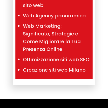
sito web
Web Agency panoramica
Web Marketing:
Significato, Strategie e
Come Migliorare la Tua
Presenza Online
Ottimizzazione siti web SEO
Creazione siti web Milano